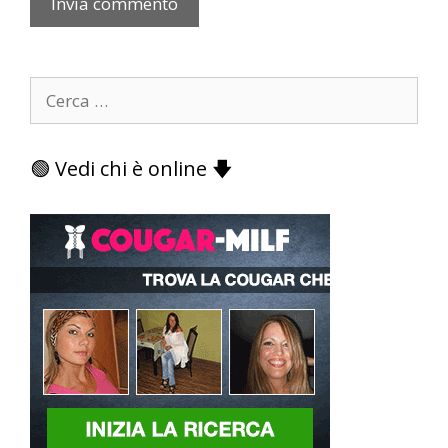
Ricerca
per:
🟢 Vedi chi è online 🡇