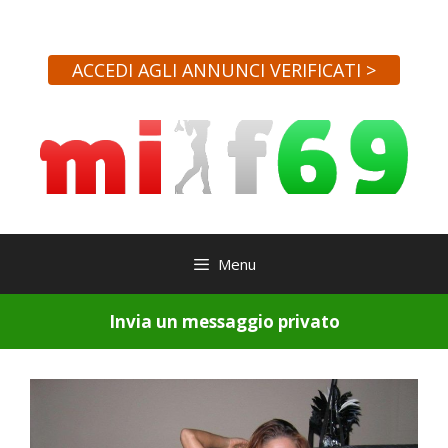
Vai
al
contenuto
ACCEDI AGLI ANNUNCI VERIFICATI >
Menu
Invia un messaggio privato