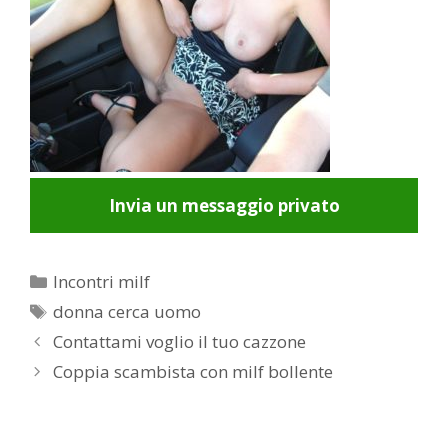
Invia un messaggio privato
Categorie
Incontri milf
Tag
donna cerca uomo
Post
Contattami voglio il tuo cazzone
navigation
Coppia scambista con milf bollente