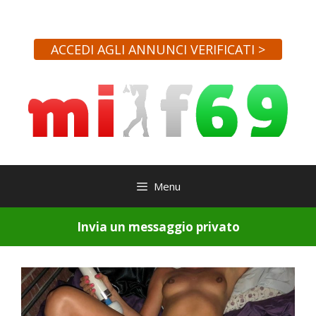
Vai
al
contenuto
ACCEDI AGLI ANNUNCI VERIFICATI >
Menu
Invia un messaggio privato