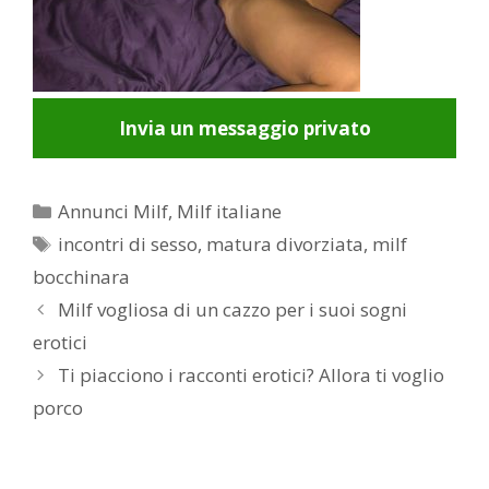
Invia un messaggio privato
Categorie
Annunci Milf
,
Milf italiane
Tag
incontri di sesso
,
matura divorziata
,
milf
bocchinara
Post
Milf vogliosa di un cazzo per i suoi sogni
navigation
erotici
Ti piacciono i racconti erotici? Allora ti voglio
porco