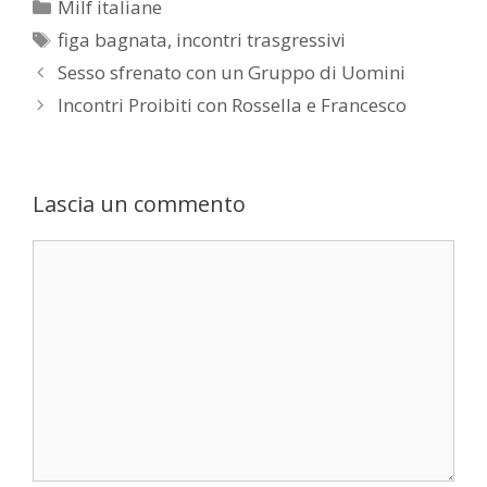
Categorie
Milf italiane
Tag
figa bagnata
,
incontri trasgressivi
Post
Sesso sfrenato con un Gruppo di Uomini
navigation
Incontri Proibiti con Rossella e Francesco
Lascia un commento
Commento