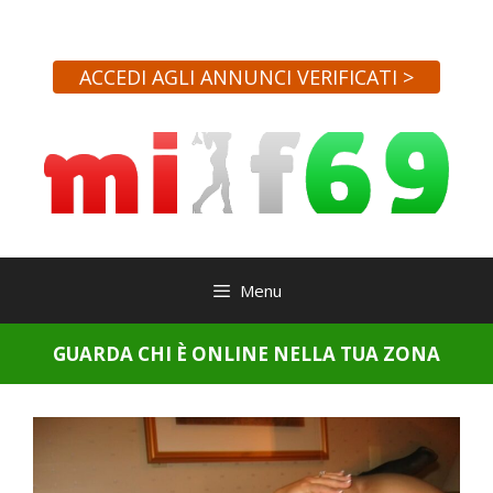
Vai
al
contenuto
ACCEDI AGLI ANNUNCI VERIFICATI >
Menu
GUARDA CHI È ONLINE NELLA TUA ZONA