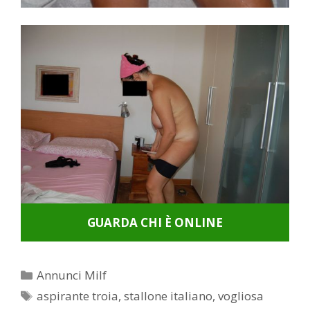
GUARDA CHI È ONLINE
Categorie
Annunci Milf
Tag
aspirante troia
,
stallone italiano
,
vogliosa