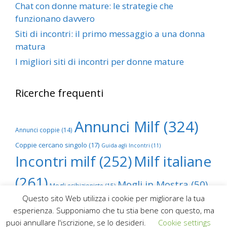
Chat con donne mature: le strategie che
funzionano davvero
Siti di incontri: il primo messaggio a una donna
matura
I migliori siti di incontri per donne mature
Ricerche frequenti
Annunci Milf
(324)
Annunci coppie
(14)
Coppie cercano singolo
(17)
Guida agli Incontri
(11)
Incontri milf
(252)
Milf italiane
(261)
Mogli in Mostra
(50)
Mogli esibizioniste
(15)
Questo sito Web utilizza i cookie per migliorare la tua
Scambio foto mogli
(68)
esperienza. Supponiamo che tu stia bene con questo, ma
puoi annullare l'iscrizione, se lo desideri.
Cookie settings