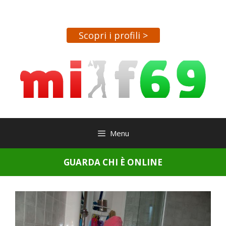
Vai
al
contenuto
Scopri i profili >
Menu
GUARDA CHI È ONLINE