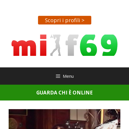
Vai
al
contenuto
Scopri i profili >
Menu
GUARDA CHI È ONLINE