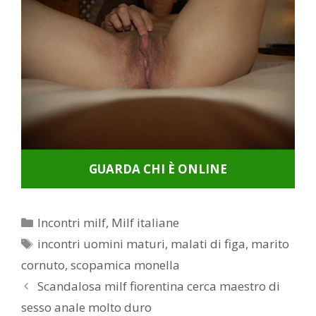
GUARDA CHI È ONLINE
Categorie
Incontri milf
,
Milf italiane
Tag
incontri uomini maturi
,
malati di figa
,
marito
cornuto
,
scopamica monella
Post
Scandalosa milf fiorentina cerca maestro di
navigation
sesso anale molto duro