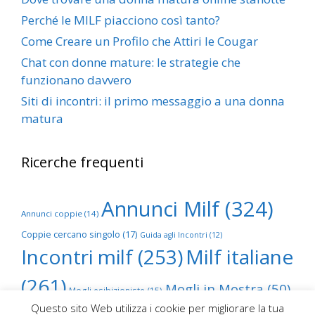
Perché le MILF piacciono così tanto?
Come Creare un Profilo che Attiri le Cougar
Chat con donne mature: le strategie che
funzionano davvero
Siti di incontri: il primo messaggio a una donna
matura
Ricerche frequenti
Annunci Milf
(324)
Annunci coppie
(14)
Coppie cercano singolo
(17)
Guida agli Incontri
(12)
Incontri milf
(253)
Milf italiane
(261)
Mogli in Mostra
(50)
Mogli esibizioniste
(15)
Questo sito Web utilizza i cookie per migliorare la tua
Scambio foto mogli
(68)