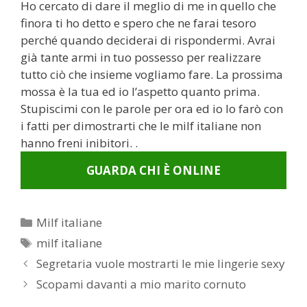
Ho cercato di dare il meglio di me in quello che
finora ti ho detto e spero che ne farai tesoro
perché quando deciderai di rispondermi. Avrai
già tante armi in tuo possesso per realizzare
tutto ciò che insieme vogliamo fare. La prossima
mossa è la tua ed io l’aspetto quanto prima.
Stupiscimi con le parole per ora ed io lo farò con
i fatti per dimostrarti che le milf italiane non
hanno freni inibitori. .
GUARDA CHI È ONLINE
Categorie
Milf italiane
Tag
milf italiane
Post
Segretaria vuole mostrarti le mie lingerie sexy
navigation
Scopami davanti a mio marito cornuto