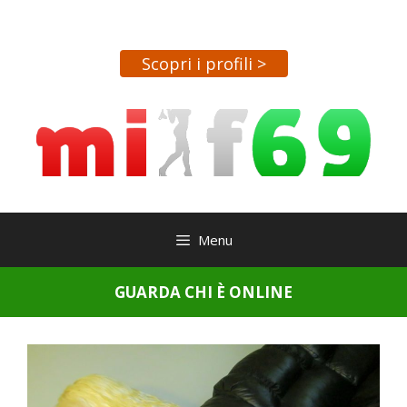
Vai
al
contenuto
Scopri i profili >
Menu
GUARDA CHI È ONLINE