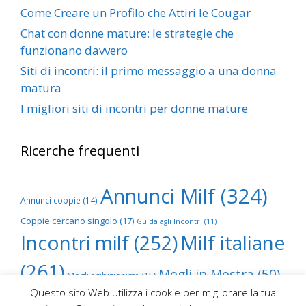
Come Creare un Profilo che Attiri le Cougar
Chat con donne mature: le strategie che
funzionano davvero
Siti di incontri: il primo messaggio a una donna
matura
I migliori siti di incontri per donne mature
Ricerche frequenti
Annunci Milf
(324)
Annunci coppie
(14)
Coppie cercano singolo
(17)
Guida agli Incontri
(11)
Incontri milf
(252)
Milf italiane
(261)
Mogli in Mostra
(50)
Mogli esibizioniste
(15)
Questo sito Web utilizza i cookie per migliorare la tua
Scambio foto mogli
(68)