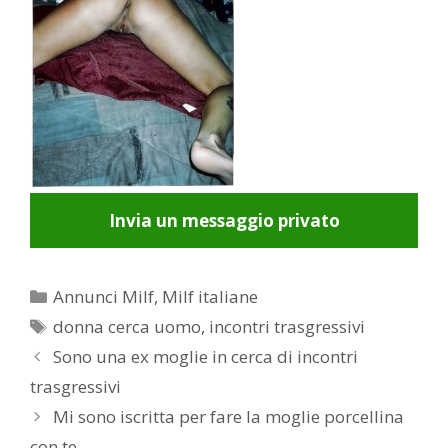
Invia un messaggio privato
Categorie
Annunci Milf
,
Milf italiane
Tag
donna cerca uomo
,
incontri trasgressivi
Post
Sono una ex moglie in cerca di incontri
navigation
trasgressivi
Mi sono iscritta per fare la moglie porcellina
con te