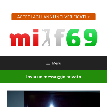
Vai
al
contenuto
ACCEDI AGLI ANNUNCI VERIFICATI >
Menu
Invia un messaggio privato