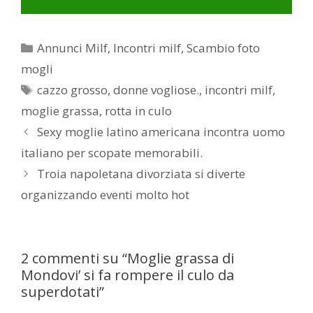
Categorie
Annunci Milf
,
Incontri milf
,
Scambio foto
mogli
Tag
cazzo grosso
,
donne vogliose.
,
incontri milf
,
moglie grassa
,
rotta in culo
Post
Sexy moglie latino americana incontra uomo
navigation
italiano per scopate memorabili.
Troia napoletana divorziata si diverte
organizzando eventi molto hot
2 commenti su “Moglie grassa di
Mondovi’ si fa rompere il culo da
superdotati”