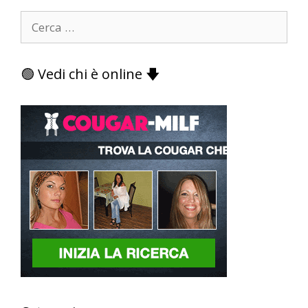
Ricerca
per:
🟢 Vedi chi è online 🡇