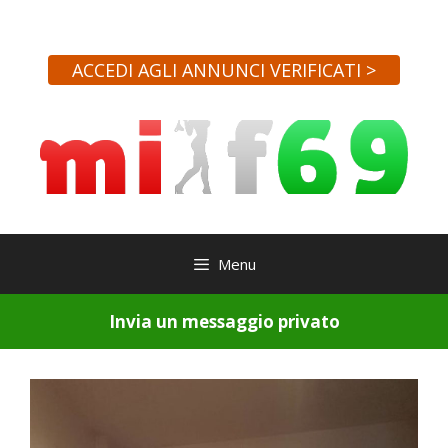
Vai
al
contenuto
ACCEDI AGLI ANNUNCI VERIFICATI >
Menu
Invia un messaggio privato