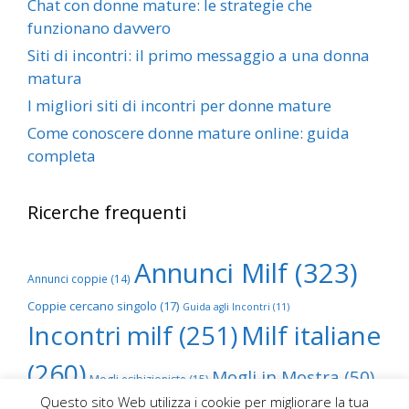
Chat con donne mature: le strategie che
funzionano davvero
Siti di incontri: il primo messaggio a una donna
matura
I migliori siti di incontri per donne mature
Come conoscere donne mature online: guida
completa
Ricerche frequenti
Annunci Milf
(323)
Annunci coppie
(14)
Coppie cercano singolo
(17)
Guida agli Incontri
(11)
Incontri milf
(251)
Milf italiane
(260)
Mogli in Mostra
(50)
Mogli esibizioniste
(15)
Questo sito Web utilizza i cookie per migliorare la tua
Scambio foto mogli
(68)