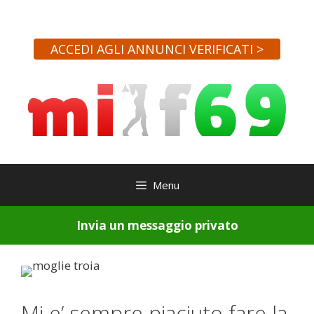
Vai
al
contenuto
ACCEDI AGLI ANNUNCI VERIFICATI >
Menu
Invia un messaggio privato
Mi e’ sempre piaciuto fare la