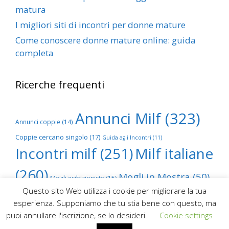
matura
I migliori siti di incontri per donne mature
Come conoscere donne mature online: guida
completa
Ricerche frequenti
Annunci Milf
(323)
Annunci coppie
(14)
Coppie cercano singolo
(17)
Guida agli Incontri
(11)
Incontri milf
(251)
Milf italiane
(260)
Mogli in Mostra
(50)
Mogli esibizioniste
(15)
Questo sito Web utilizza i cookie per migliorare la tua
Scambio foto mogli
(68)
esperienza. Supponiamo che tu stia bene con questo, ma
puoi annullare l'iscrizione, se lo desideri.
Cookie settings