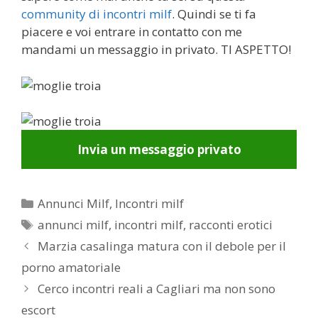
community di incontri milf
. Quindi se ti fa
piacere e voi entrare in contatto con me
mandami un messaggio in privato. TI ASPETTO!
Invia un messaggio privato
Categorie
Annunci Milf
,
Incontri milf
Tag
annunci milf
,
incontri milf
,
racconti erotici
Post
Marzia casalinga matura con il debole per il
navigation
porno amatoriale
Cerco incontri reali a Cagliari ma non sono
escort