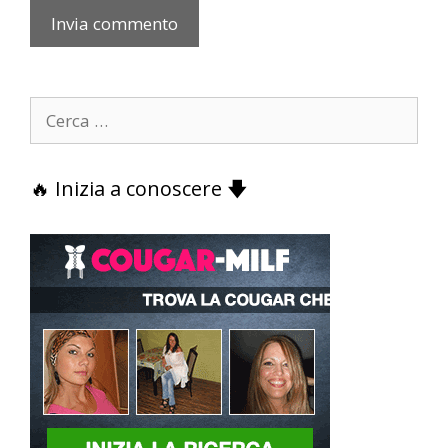
Ricerca
per:
🔥 Inizia a conoscere 🡇