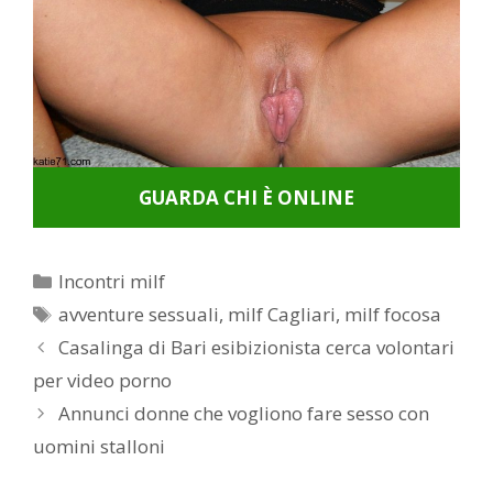
GUARDA CHI È ONLINE
Categorie
Incontri milf
Tag
avventure sessuali
,
milf Cagliari
,
milf focosa
Post
Casalinga di Bari esibizionista cerca volontari
navigation
per video porno
Annunci donne che vogliono fare sesso con
uomini stalloni