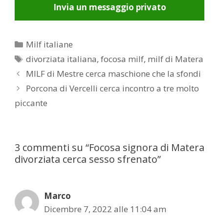
Invia un messaggio privato
Categorie
Milf italiane
Tag
divorziata italiana
,
focosa milf
,
milf di Matera
Post
MILF di Mestre cerca maschione che la sfondi
navigation
Porcona di Vercelli cerca incontro a tre molto
piccante
3 commenti su “Focosa signora di Matera
divorziata cerca sesso sfrenato”
Marco
Dicembre 7, 2022 alle 11:04 am