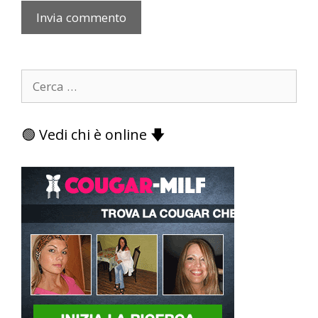
Ricerca
per:
🟢 Vedi chi è online 🡇