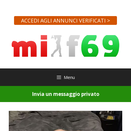
Vai
al
contenuto
ACCEDI AGLI ANNUNCI VERIFICATI >
Menu
Invia un messaggio privato