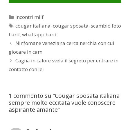
Categorie
Incontri milf
Tag
cougar italiana
,
cougar sposata
,
scambio foto
hard
,
whattapp hard
Post
Ninfomane veneziana cerca nerchia con cui
navigation
giocare in cam
Cagna in calore svela il segreto per entrare in
contatto con lei
1 commento su “Cougar sposata italiana
sempre molto eccitata vuole conoscere
aspirante amante”