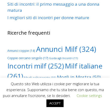
Siti di incontri: il primo messaggio a una donna
matura
I migliori siti di incontri per donne mature
Ricerche frequenti
Annunci Milf
(324)
Annunci coppie
(14)
Coppie cercano singolo
(17)
Guida agli Incontri
(11)
Incontri milf
(252)
Milf italiane
(261)
Mogli in Mostra
(50)
Mogli esibizioniste
(15)
Questo sito Web utilizza i cookie per migliorare la tua
Scambio foto mogli
(68)
esperienza. Supponiamo che tu stia bene con questo, ma
puoi annullare l'iscrizione, se lo desideri.
Cookie settings
ACCEPT
© 2026
Milf69