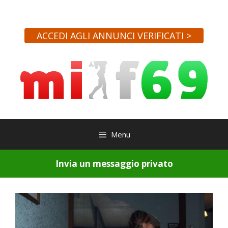
Vai
al
contenuto
ACCEDI AGLI ANNUNCI VERIFICATI >
Menu
Invia un messaggio privato