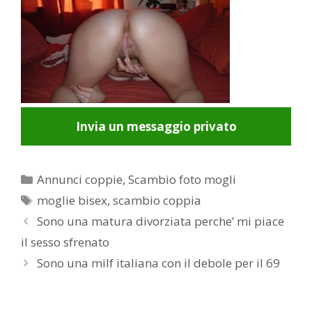
Invia un messaggio privato
Categorie
Annunci coppie
,
Scambio foto mogli
Tag
moglie bisex
,
scambio coppia
Post
Sono una matura divorziata perche’ mi piace
navigation
il sesso sfrenato
Sono una milf italiana con il debole per il 69