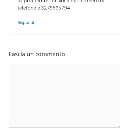
approfondire con voi il mio numero di
telefono e 3279695794
Rispondi
Lascia un commento
Commento