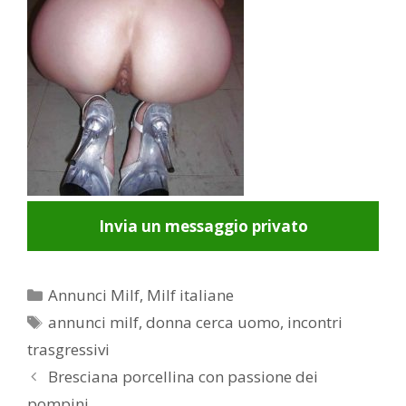
Invia un messaggio privato
Categorie
Annunci Milf
,
Milf italiane
Tag
annunci milf
,
donna cerca uomo
,
incontri
trasgressivi
Post
Bresciana porcellina con passione dei
navigation
pompini