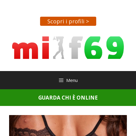
Vai
al
contenuto
Scopri i profili >
Menu
GUARDA CHI È ONLINE