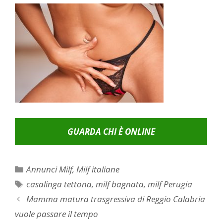
GUARDA CHI È ONLINE
Categorie
Annunci Milf
,
Milf italiane
Tag
casalinga tettona
,
milf bagnata
,
milf Perugia
Post
Mamma matura trasgressiva di Reggio Calabria
navigation
vuole passare il tempo